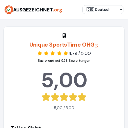
AUSGEZEICHNET
.org
Unique SportsTime OHG
4,79 / 5,00
Basierend auf 528 Bewertungen
5,00
5,00 / 5,00