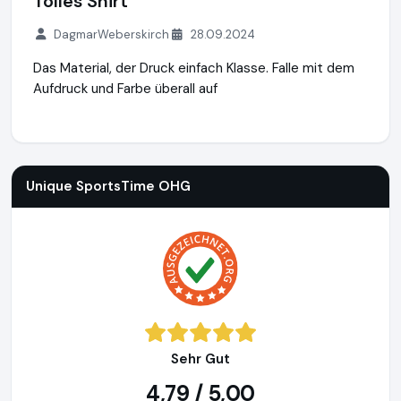
Tolles Shirt
DagmarWeberskirch
28.09.2024
Das Material, der Druck einfach Klasse. Falle mit dem
Aufdruck und Farbe überall auf
Unique SportsTime OHG
https://www.unique-sportstime.d
Unique SportsTime OHG
Sehr Gut
4,79 / 5,00