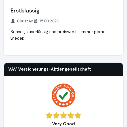
Erstklassig
Christian
15.03.2026
Schnell, zuverlässig und preiswert - immer gerne
wieder.
VAV Versicherungs-Aktiengesellschaft
https://www.vav.at
h
VAV Versicherungs-Aktiengesellschaft
Very Good