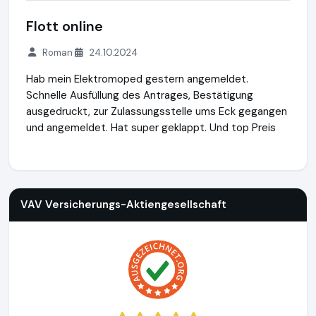
Flott online
Roman
24.10.2024
Hab mein Elektromoped gestern angemeldet.
Schnelle Ausfüllung des Antrages, Bestätigung
ausgedruckt, zur Zulassungsstelle ums Eck gegangen
und angemeldet. Hat super geklappt. Und top Preis
VAV Versicherungs-Aktiengesellschaft
https://www.vav.at
h
VAV Versicherungs-Aktiengesellschaft