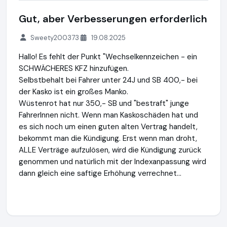
Gut, aber Verbesserungen erforderlich
Sweety200373
19.08.2025
Hallo! Es fehlt der Punkt "Wechselkennzeichen - ein
SCHWÄCHERES KFZ hinzufügen.
Selbstbehalt bei Fahrer unter 24J und SB 400,- bei
der Kasko ist ein großes Manko.
Wüstenrot hat nur 350,- SB und "bestraft" junge
FahrerInnen nicht. Wenn man Kaskoschäden hat und
es sich noch um einen guten alten Vertrag handelt,
bekommt man die Kündigung. Erst wenn man droht,
ALLE Verträge aufzulösen, wird die Kündigung zurück
genommen und natürlich mit der Indexanpassung wird
dann gleich eine saftige Erhöhung verrechnet...
VAV Versicherungs-Aktiengesellschaft
https://www.vav.at
h