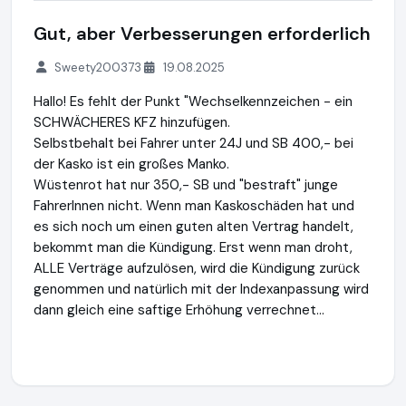
Gut, aber Verbesserungen erforderlich
Sweety200373
19.08.2025
Hallo! Es fehlt der Punkt "Wechselkennzeichen - ein
SCHWÄCHERES KFZ hinzufügen.
Selbstbehalt bei Fahrer unter 24J und SB 400,- bei
der Kasko ist ein großes Manko.
Wüstenrot hat nur 350,- SB und "bestraft" junge
FahrerInnen nicht. Wenn man Kaskoschäden hat und
es sich noch um einen guten alten Vertrag handelt,
bekommt man die Kündigung. Erst wenn man droht,
ALLE Verträge aufzulösen, wird die Kündigung zurück
genommen und natürlich mit der Indexanpassung wird
dann gleich eine saftige Erhöhung verrechnet...
VAV Versicherungs-Aktiengesellschaft
https://www.vav.at
h