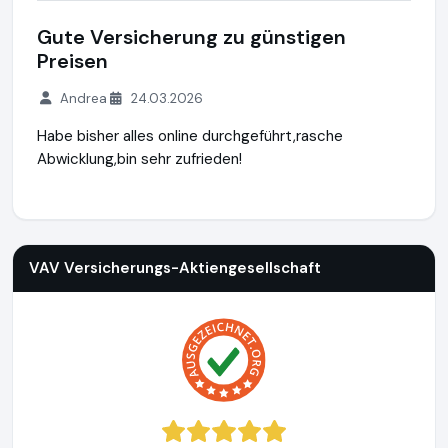
Gute Versicherung zu günstigen
Preisen
Andrea
24.03.2026
Habe bisher alles online durchgeführt,rasche
Abwicklung,bin sehr zufrieden!
VAV Versicherungs-Aktiengesellschaft
https://www.vav.at
h
VAV Versicherungs-Aktiengesellschaft