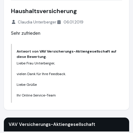
Haushaltsversicherung
Claudia Unterberger
06.01.2019
Sehr zufrieden
Antwort von
VAV Versicherungs-Aktiengesellschaft
auf
diese Bewertung.
Liebe Frau Unterberger,
vielen Dank für Ihre Feedback.
Liebe Grüße
Ihr Online Service-Team
VAV Versicherungs-Aktiengesellschaft
https://www.vav.at
h
VAV Versicherungs-Aktiengesellschaft