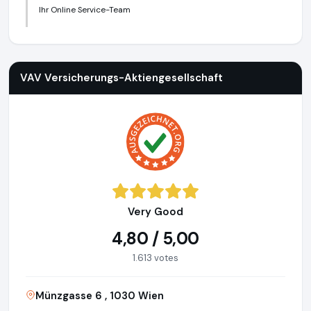
Ihr Online Service-Team
VAV Versicherungs-Aktiengesellschaft
https://www.vav.at
h
VAV Versicherungs-Aktiengesellschaft
Very Good
4,80 / 5,00
1.613 votes
Münzgasse 6 , 1030 Wien