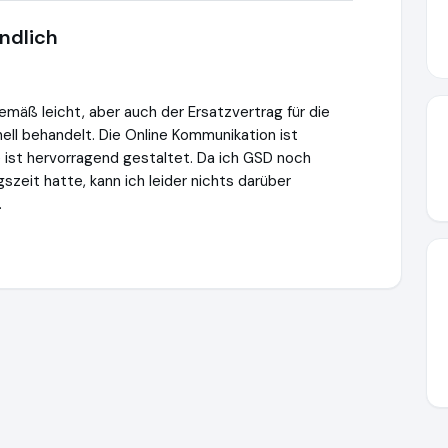
ndlich
mäß leicht, aber auch der Ersatzvertrag für die
ll behandelt. Die Online Kommunikation ist
e ist hervorragend gestaltet. Da ich GSD noch
zeit hatte, kann ich leider nichts darüber
.
ttps://www.vav.at
https://www.ausgezeichnet.org/media/6409a