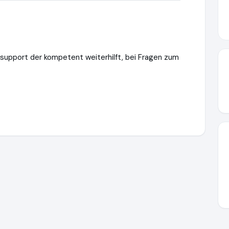
nsupport der kompetent weiterhilft, bei Fragen zum
ttps://www.vav.at
https://www.ausgezeichnet.org/media/6409a