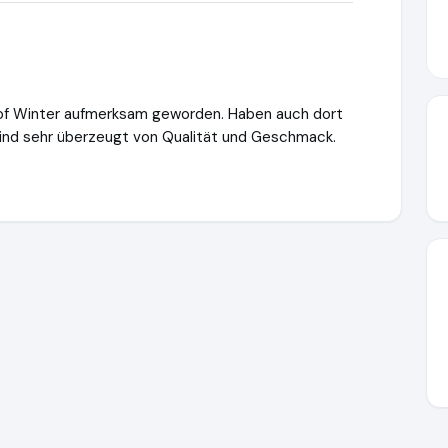
hof Winter aufmerksam geworden. Haben auch dort
ind sehr überzeugt von Qualität und Geschmack.
w.ausgezeichnet.org/media/69ccdda1e2d138d3ca05b2e9