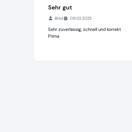
Sehr gut
BHol
09.02.2025
Sehr zuverlässig, schnell und korrekt
Prima
Maison du Vin Weinversand
http://www.w