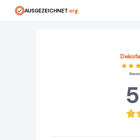
AUSGEZEICHNET
.org
Dekof
Based
5