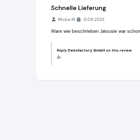
Schnelle Lieferung
Mickie M.
12.09.2023
Ware wie beschrieben Jalousie war schon
Reply
Dekofactory GmbH
on this review.
👍️
Dekofactory GmbH
https://www.dekofact