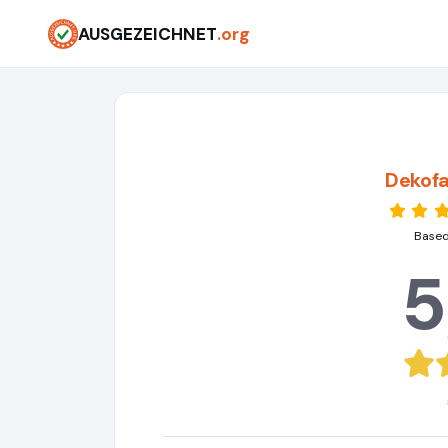
AUSGEZEICHNET
.org
Dekof
Based
5