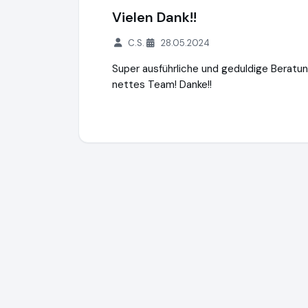
Vielen Dank!!
C.S.
28.05.2024
Super ausführliche und geduldige Beratun
nettes Team! Danke!!
Dekofactory GmbH
https://www.dekofact