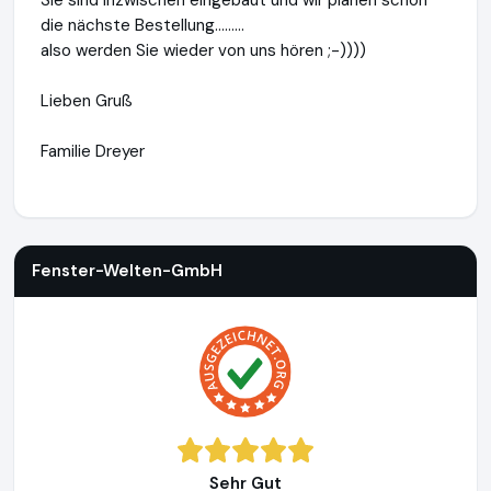
Sie sind inzwischen eingebaut und wir planen schon
die nächste Bestellung.........
also werden Sie wieder von uns hören ;-))))
Lieben Gruß
Familie Dreyer
Fenster-Welten-GmbH
https://www.fensterwelten24.de
ht
Fenster-Welten-GmbH
Sehr Gut