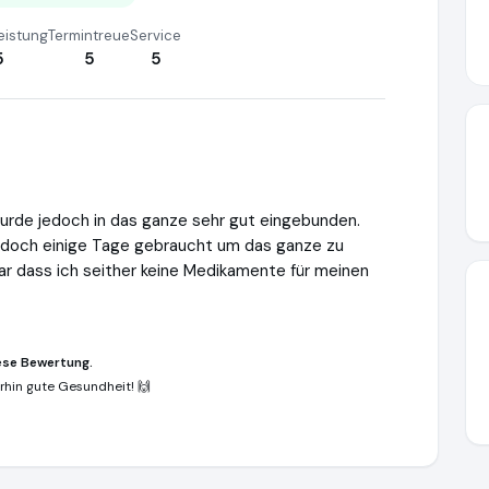
eistung
Termintreue
Service
5
5
5
Wurde jedoch in das ganze sehr gut eingebunden.
doch einige Tage gebraucht um das ganze zu
ar dass ich seither keine Medikamente für meinen
ese Bewertung.
rhin gute Gesundheit! 🙌
theilungstag.de
https://www.ausgezeichnet.org/media/651dc5