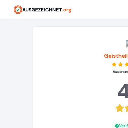
AUSGEZEICHNET
.org
Geisthei
Basieren
4
Veri