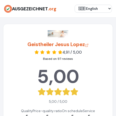
AUSGEZEICHNET
.org
Geistheiler Jesus Lopez
4,91 / 5,00
Based on 97 reviews
5,00
5,00 / 5,00
Quality
Price-quality ratio
On schedule
Service