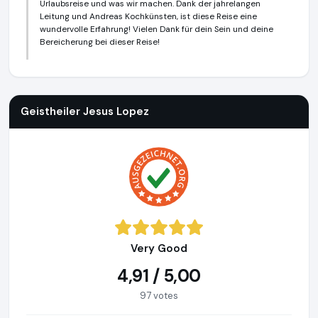
Urlaubsreise und was wir machen. Dank der jahrelangen
Leitung und Andreas Kochkünsten, ist diese Reise eine
wundervolle Erfahrung! Vielen Dank für dein Sein und deine
Bereicherung bei dieser Reise!
Geistheiler Jesus Lopez
https://www.geistheilungstag.de
h
Geistheiler Jesus Lopez
Very Good
4,91 / 5,00
97 votes