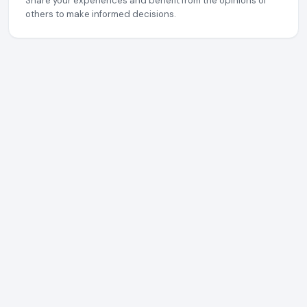
Share your experiences and benefit from the opinions of
others to make informed decisions.