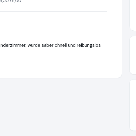
5,00 / 5,00
inderzimmer, wurde saber chnell und reibungslos
nsee
https://www.webbearsolutions.com
https://www.ausgezeic