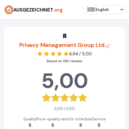
AUSGEZEICHNET
.org
Privacy Management Group Ltd.
4,94 / 5,00
Based on 382 reviews
5,00
5,00 / 5,00
Quality
Price-quality ratio
On schedule
Service
5
5
5
5