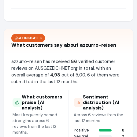
AI INSIGHTS
What customers say about azzurro-reisen
azzurro-reisen has received
86
verified customer
reviews on AUSGEZEICHNET.org in total, with an
overall average of
4,98
out of 5,00. 6 of them were
submitted in the last 12 months.
What customers
Sentiment
praise (AI
distribution (AI
analysis)
analysis)
Most frequently named
Across 6 reviews from the
strengths across 6
last 12 months.
reviews from the last 12
Positive
6
months.
Neutral
0