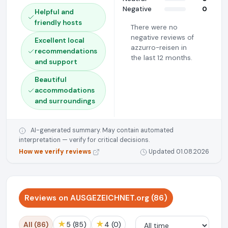
Negative
0
Helpful and
friendly hosts
There were no
negative reviews of
Excellent local
azzurro-reisen in
recommendations
the last 12 months.
and support
Beautiful
accommodations
and surroundings
AI-generated summary. May contain automated
interpretation — verify for critical decisions.
How we verify reviews
Updated 01.08.2026
Reviews on AUSGEZEICHNET.org (86)
★
★
All (86)
5 (85)
4 (0)