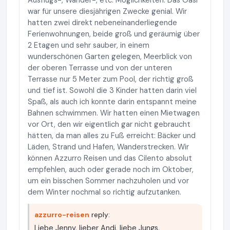
Ausflugs-, Wander-, etc. Möglichkeiten. Das Oasi
war für unsere diesjährigen Zwecke genial. Wir
hatten zwei direkt nebeneinanderliegende
Ferienwohnungen, beide groß und geräumig über
2 Etagen und sehr sauber, in einem
wunderschönen Garten gelegen, Meerblick von
der oberen Terrasse und von der unteren
Terrasse nur 5 Meter zum Pool, der richtig groß
und tief ist. Sowohl die 3 Kinder hatten darin viel
Spaß, als auch ich konnte darin entspannt meine
Bahnen schwimmen. Wir hatten einen Mietwagen
vor Ort, den wir eigentlich gar nicht gebraucht
hätten, da man alles zu Fuß erreicht: Bäcker und
Läden, Strand und Hafen, Wanderstrecken. Wir
können Azzurro Reisen und das Cilento absolut
empfehlen, auch oder gerade noch im Oktober,
um ein bisschen Sommer nachzuholen und vor
dem Winter nochmal so richtig aufzutanken.
azzurro-reisen
reply:
Liebe Jenny, lieber Andi, liebe Jungs,