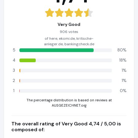
Very Good
906 votes
of here, ekomi.de, kritische-
anleger.de, bankingcheck.de
5
80%
4
18%
3
1%
2
1%
1
0%
The percentage distribution is based on reviews at
AUSGEZEICHNET.org
The overall rating of Very Good 4,74 / 5,00 is
composed of: