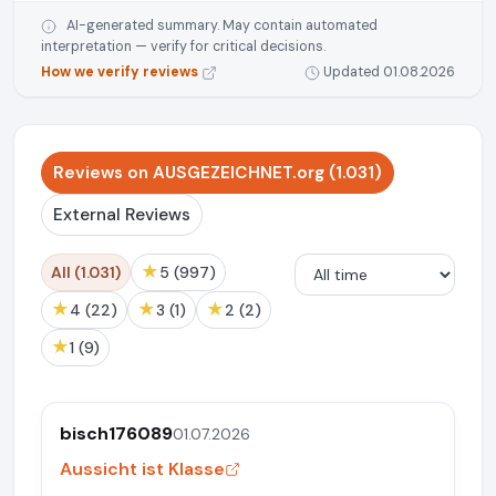
AI-generated summary. May contain automated
interpretation — verify for critical decisions.
How we verify reviews
Updated 01.08.2026
Reviews on AUSGEZEICHNET.org (1.031)
External Reviews
★
All (1.031)
5 (997)
★
★
★
4 (22)
3 (1)
2 (2)
★
1 (9)
bisch176089
01.07.2026
Aussicht ist Klasse