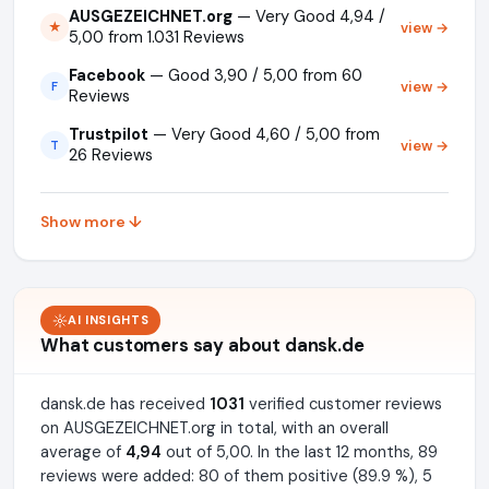
AUSGEZEICHNET.org
— Very Good 4,94 /
view →
★
5,00 from 1.031 Reviews
Facebook
— Good 3,90 / 5,00 from 60
view →
F
Reviews
Trustpilot
— Very Good 4,60 / 5,00 from
view →
T
26 Reviews
Show more ↓
AI INSIGHTS
What customers say about dansk.de
dansk.de has received
1031
verified customer reviews
on AUSGEZEICHNET.org in total, with an overall
average of
4,94
out of 5,00. In the last 12 months, 89
reviews were added: 80 of them positive (89.9 %), 5