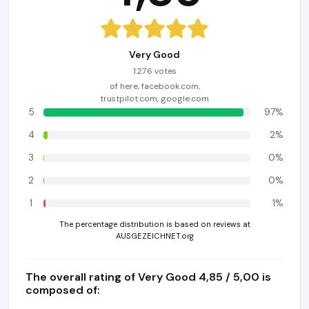
Very Good
1.276 votes
of here, facebook.com,
trustpilot.com, google.com
5
97%
4
2%
3
0%
2
0%
1
1%
The percentage distribution is based on reviews at
AUSGEZEICHNET.org
The overall rating of Very Good 4,85 / 5,00 is
composed of: