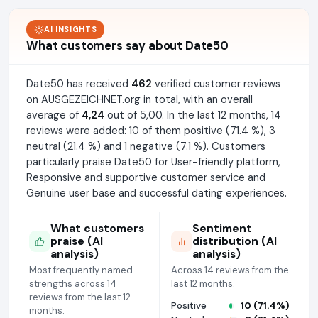
AI INSIGHTS
What customers say about Date50
Date50 has received
462
verified customer reviews
on AUSGEZEICHNET.org in total, with an overall
average of
4,24
out of 5,00. In the last 12 months, 14
reviews were added: 10 of them positive (71.4 %), 3
neutral (21.4 %) and 1 negative (7.1 %). Customers
particularly praise Date50 for User-friendly platform,
Responsive and supportive customer service and
Genuine user base and successful dating experiences.
What customers
Sentiment
praise (AI
distribution (AI
analysis)
analysis)
Most frequently named
Across 14 reviews from the
strengths across 14
last 12 months.
reviews from the last 12
Positive
10 (71.4%)
months.