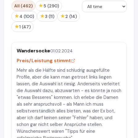
★
All (462)
5 (290)
★
★
★
4 (100)
3 (11)
2 (14)
★
1 (47)
Wandersocke
01.02.2024
Preis/Leistung stimmt
Mehr als die Hälfte sind schludrig ausgefüllte
Profile, aber die kann man getrost links liegen
lassen, die Auswahl ist riesig. Anderseits verleitet
die Auswahl dazu, abzuwarten - es könnte ja noch
"etwas Besseres" kommen. Ich erlebe die Damen
als sehr anspruchsvoll - als Mann ich muss
selbstverständlich alles bieten, was der Ex bot,
aber ich darf keinen seiner "Fehler" haben, und
schon gar nicht selber Ansprüche stellen.
Wünschenswert wären "Tipps für eine