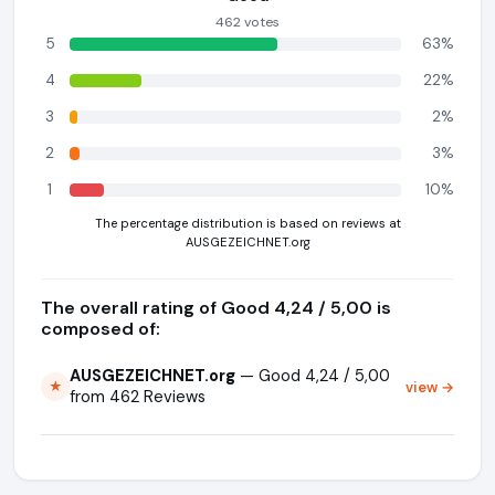
462 votes
5
63%
4
22%
3
2%
2
3%
1
10%
The percentage distribution is based on reviews at
AUSGEZEICHNET.org
The overall rating of Good 4,24 / 5,00 is
composed of:
AUSGEZEICHNET.org
— Good 4,24 / 5,00
view →
★
from 462 Reviews