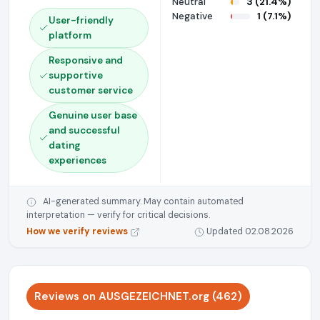
Neutral
3 (21.4%)
Negative
1 (7.1%)
User-friendly
platform
Responsive and
supportive
customer service
Genuine user base
and successful
dating
experiences
AI-generated summary. May contain automated
interpretation — verify for critical decisions.
How we verify reviews
Updated 02.08.2026
Reviews on AUSGEZEICHNET.org (462)