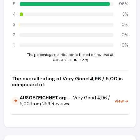
5
96%
4
3%
3
0%
2
0%
1
0%
The percentage distribution is based on reviews at
AUSGEZEICHNET.org
The overall rating of Very Good 4,96 / 5,00 is
composed of:
AUSGEZEICHNET.org
— Very Good 4,96 /
view →
★
5,00 from 259 Reviews