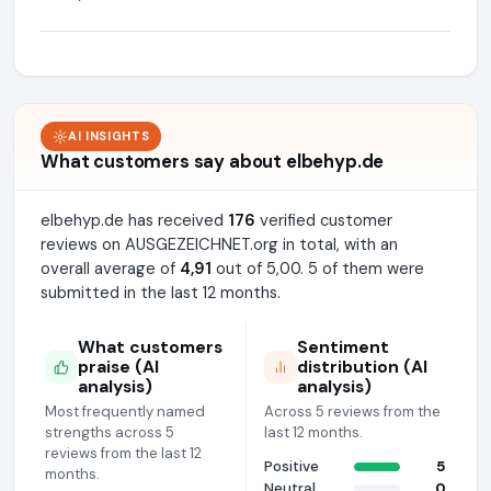
AI INSIGHTS
What customers say about elbehyp.de
elbehyp.de has received
176
verified customer
reviews on AUSGEZEICHNET.org in total, with an
overall average of
4,91
out of 5,00. 5 of them were
submitted in the last 12 months.
What customers
Sentiment
praise (AI
distribution (AI
analysis)
analysis)
Most frequently named
Across 5 reviews from the
strengths across 5
last 12 months.
reviews from the last 12
Positive
5
months.
Neutral
0