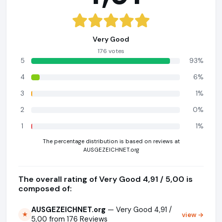
Very Good
176 votes
5
93%
4
6%
3
1%
2
0%
1
1%
The percentage distribution is based on reviews at
AUSGEZEICHNET.org
The overall rating of Very Good 4,91 / 5,00 is
composed of:
AUSGEZEICHNET.org
— Very Good 4,91 /
view →
★
5,00 from 176 Reviews