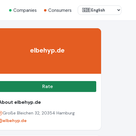
Companies
Consumers
elbehyp.de
Rate
About elbehyp.de
Große Bleichen 32, 20354 Hamburg
elbehyp.de