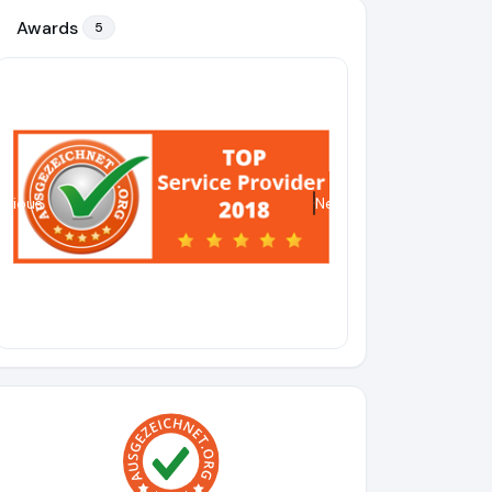
Awards
5
evious
Next