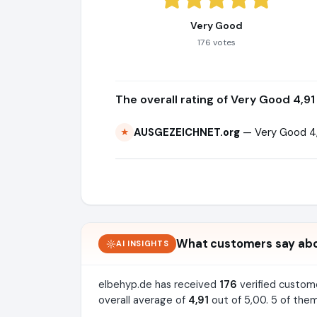
Very Good
176 votes
The overall rating of Very Good 4,91
AUSGEZEICHNET.org
— Very Good 4,
★
What customers say abo
AI INSIGHTS
elbehyp.de has received
176
verified custom
overall average of
4,91
out of 5,00. 5 of them