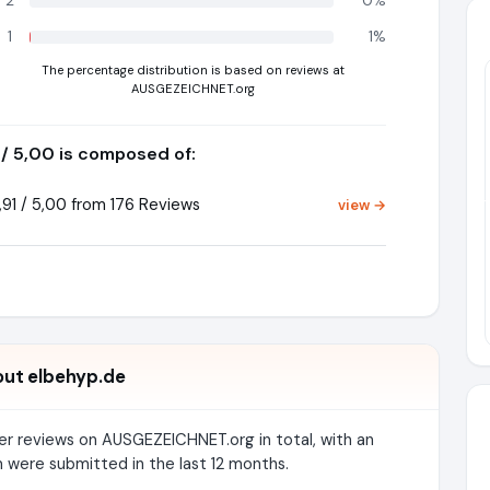
2
0%
1
1%
The percentage distribution is based on reviews at
AUSGEZEICHNET.org
 / 5,00 is composed of:
Pr
91 / 5,00 from 176 Reviews
view →
ut elbehyp.de
er reviews on AUSGEZEICHNET.org in total, with an
 were submitted in the last 12 months.