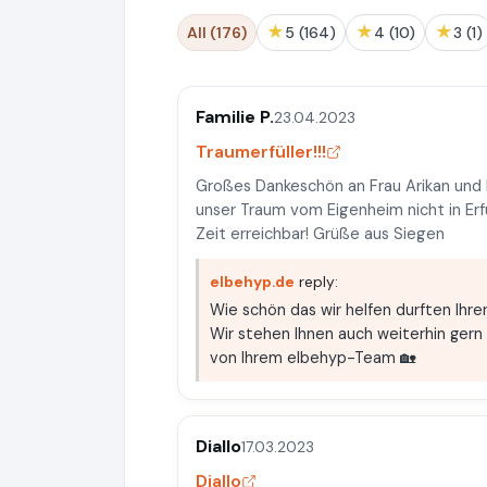
★
★
★
All (176)
5 (164)
4 (10)
3 (1)
Familie P.
23.04.2023
Traumerfüller!!!
Großes Dankeschön an Frau Arikan und 
unser Traum vom Eigenheim nicht in Erf
Zeit erreichbar! Grüße aus Siegen
elbehyp.de
reply:
Wie schön das wir helfen durften Ihr
Wir stehen Ihnen auch weiterhin gern
von Ihrem elbehyp-Team 🏡
Diallo
17.03.2023
Diallo