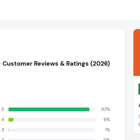
- Customer Reviews & Ratings (2026)
5
93%
4
6%
3
1%