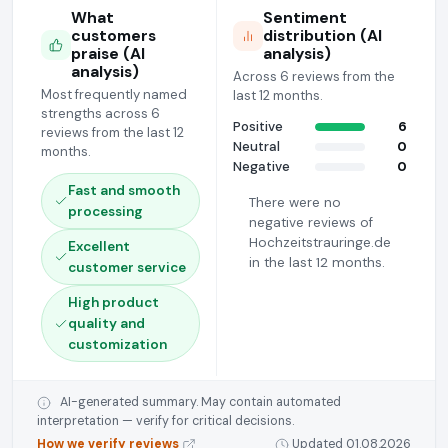
What
Sentiment
customers
distribution (AI
praise (AI
analysis)
analysis)
Across 6 reviews from the
Most frequently named
last 12 months.
strengths across 6
Positive
6
reviews from the last 12
Neutral
0
months.
Negative
0
Fast and smooth
There were no
processing
negative reviews of
Hochzeitstrauringe.de
Excellent
in the last 12 months.
customer service
High product
quality and
customization
AI-generated summary. May contain automated
interpretation — verify for critical decisions.
How we verify reviews
Updated 01.08.2026