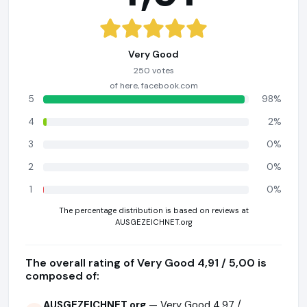
Very Good
250 votes
of here, facebook.com
5
98%
4
2%
3
0%
2
0%
1
0%
The percentage distribution is based on reviews at
AUSGEZEICHNET.org
The overall rating of Very Good 4,91 / 5,00 is
composed of:
AUSGEZEICHNET.org
— Very Good 4,97 /