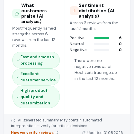
What
Sentiment
customers
distribution (AI
praise (AI
analysis)
analysis)
Across 6 reviews from the
Most frequently named
last 12 months.
strengths across 6
Positive
6
reviews from the last 12
Neutral
0
months.
Negative
0
Fast and smooth
There were no
processing
negative reviews of
Hochzeitstrauringe.de
Excellent
in the last 12 months.
customer service
High product
quality and
customization
AI-generated summary. May contain automated
interpretation — verify for critical decisions.
How we verify reviews
Updated 01.08.2026