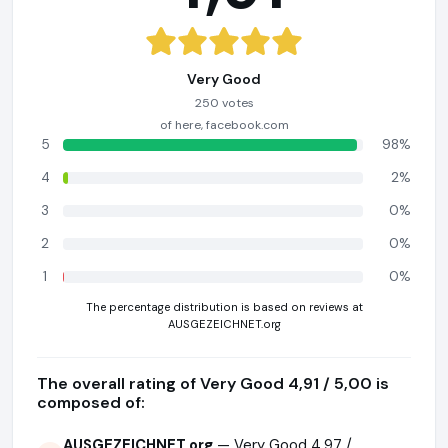
Very Good
250 votes
of here, facebook.com
5
98%
4
2%
3
0%
2
0%
1
0%
The percentage distribution is based on reviews at
AUSGEZEICHNET.org
The overall rating of Very Good 4,91 / 5,00 is
composed of:
AUSGEZEICHNET.org
— Very Good 4,97 /