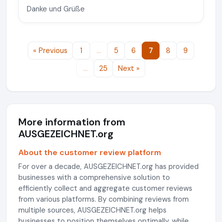
Danke und Grüße
« Previous
1
…
5
6
7
8
9
…
25
Next »
More information from
AUSGEZEICHNET.org
About the customer review platform
For over a decade, AUSGEZEICHNET.org has provided
businesses with a comprehensive solution to
efficiently collect and aggregate customer reviews
from various platforms. By combining reviews from
multiple sources, AUSGEZEICHNET.org helps
businesses to position themselves optimally, while