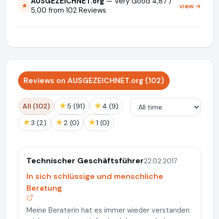
AUSGEZEICHNET.org
— Very Good 4,87 /
view →
★
5,00 from 102 Reviews
Reviews on AUSGEZEICHNET.org (102)
★
★
All (102)
5 (91)
4 (9)
★
★
★
3 (2)
2 (0)
1 (0)
Technischer Geschäftsführer
22.02.2017
In sich schlüssige und menschliche
Beratung
Meine Beraterin hat es immer wieder verstanden