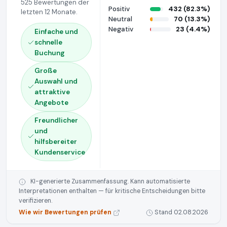
525 Bewertungen der
Positiv
432 (82.3%)
letzten 12 Monate.
Neutral
70 (13.3%)
Negativ
23 (4.4%)
Einfache und
schnelle
Buchung
Große
Auswahl und
attraktive
Angebote
Freundlicher
und
hilfsbereiter
Kundenservice
KI-generierte Zusammenfassung. Kann automatisierte
Interpretationen enthalten — für kritische Entscheidungen bitte
verifizieren.
Wie wir Bewertungen prüfen
Stand 02.08.2026