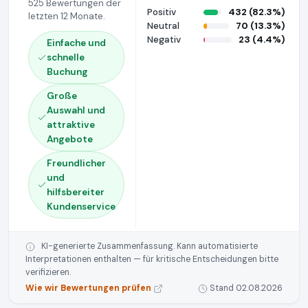
525 Bewertungen der
Positiv
432 (82.3%)
letzten 12 Monate.
Neutral
70 (13.3%)
Negativ
23 (4.4%)
Einfache und
schnelle
Buchung
Große
Auswahl und
attraktive
Angebote
Freundlicher
und
hilfsbereiter
Kundenservice
KI-generierte Zusammenfassung. Kann automatisierte
Interpretationen enthalten — für kritische Entscheidungen bitte
verifizieren.
Wie wir Bewertungen prüfen
Stand 02.08.2026