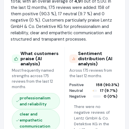
total, with an overall average of
4,91
out of 5,00. In
the last 12 months, 175 reviews were added: 158 of
them positive (90.3 %), 17 neutral (9.7 %) and 0
negative (0 %). Customers particularly praise Lentz
GmbH & Co. Detektive KG for professionalism and
reliability, clear and empathetic communication and
structured and transparent processes.
What customers
Sentiment
praise (AI
distribution (AI
analysis)
analysis)
Most frequently named
Across 175 reviews from
strengths across 175
the last 12 months.
reviews from the last 12
Positive
158 (90.3%)
months.
Neutral
17 (9.7%)
Negative
0 (0%)
professionalism
and reliability
There were no
negative reviews of
clear and
Lentz GmbH & Co.
empathetic
Detektive KG in the
communication