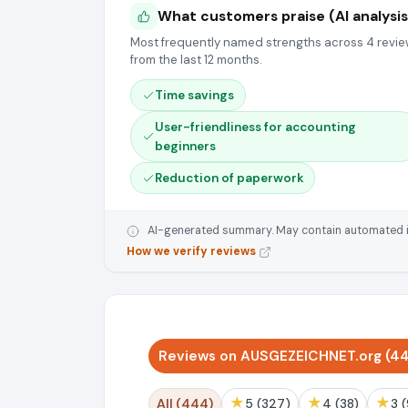
What customers praise (AI analysis
Most frequently named strengths across 4 revi
from the last 12 months.
Time savings
User-friendliness for accounting
beginners
Reduction of paperwork
AI-generated summary. May contain automated inte
How we verify reviews
Reviews on AUSGEZEICHNET.org (4
★
★
★
All (444)
5 (327)
4 (38)
3