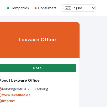
Companies
Consumers
Lexware Office
Rate
About Lexware Office
Munzingerstr. 9, 79111 Freiburg
www.lexoffice.de
Imprint