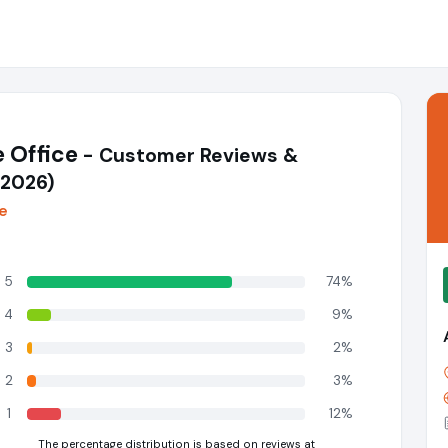
 Office
- Customer Reviews &
(2026)
de
5
74%
4
9%
3
2%
2
3%
1
12%
The percentage distribution is based on reviews at