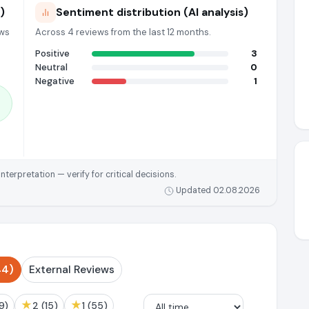
)
Sentiment distribution (AI analysis)
ews
Across 4 reviews from the last 12 months.
Positive
3
Neutral
0
Negative
1
rpretation — verify for critical decisions.
Updated 02.08.2026
44)
External Reviews
★
★
 (9)
2 (15)
1 (55)