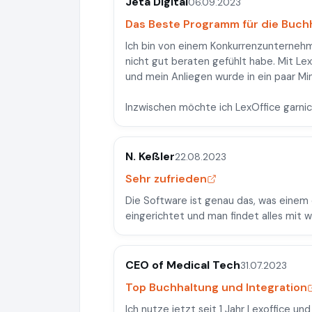
Jeta Digital
06.09.2023
Das Beste Programm für die Buch
Ich bin von einem Konkurrenzunternehm
nicht gut beraten gefühlt habe. Mit Le
und mein Anliegen wurde in ein paar Min
Inzwischen möchte ich LexOffice gar
N. Keßler
22.08.2023
Sehr zufrieden
Die Software ist genau das, was einem 
eingerichtet und man findet alles mit w
CEO of Medical Tech
31.07.2023
Top Buchhaltung und Integration
Ich nutze jetzt seit 1 Jahr Lexoffice un