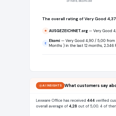
of here, ekomi.de
The overall rating of Very Good 4,37
AUSGEZEICHNET.org
— Very Good 4,
★
Ekomi
— Very Good 4,90 / 5,00 from 8
E
Months ) in the last 12 months, 2.346 
What customers say abo
AI INSIGHTS
Lexware Office has received
444
verified cu
overall average of
4,28
out of 5,00. 4 of the