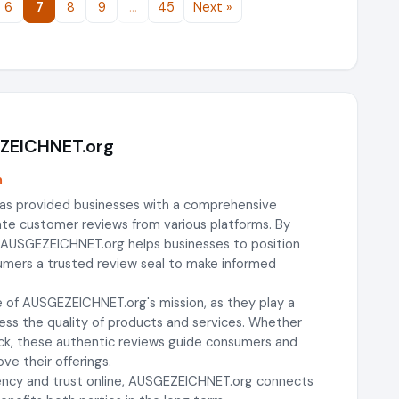
6
7
8
9
…
45
Next »
EZEICHNET.org
m
as provided businesses with a comprehensive
gate customer reviews from various platforms. By
, AUSGEZEICHNET.org helps businesses to position
sumers a trusted review seal to make informed
 of AUSGEZEICHNET.org's mission, as they play a
ssess the quality of products and services. Whether
ck, these authentic reviews guide consumers and
ve their offerings.
rency and trust online, AUSGEZEICHNET.org connects