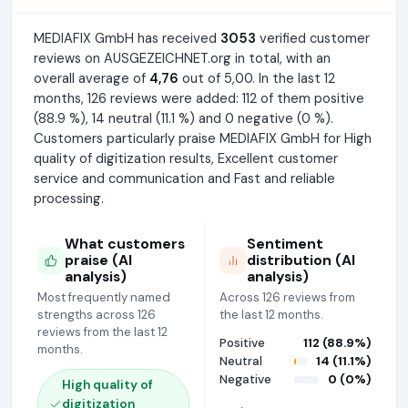
MEDIAFIX GmbH has received
3053
verified customer
reviews on AUSGEZEICHNET.org in total, with an
overall average of
4,76
out of 5,00. In the last 12
months, 126 reviews were added: 112 of them positive
(88.9 %), 14 neutral (11.1 %) and 0 negative (0 %).
Customers particularly praise MEDIAFIX GmbH for High
quality of digitization results, Excellent customer
service and communication and Fast and reliable
processing.
What customers
Sentiment
praise (AI
distribution (AI
analysis)
analysis)
Most frequently named
Across 126 reviews from
strengths across 126
the last 12 months.
reviews from the last 12
Positive
112 (88.9%)
months.
Neutral
14 (11.1%)
Negative
0 (0%)
High quality of
digitization