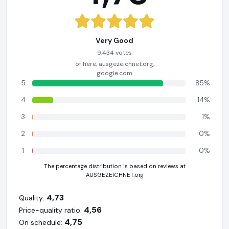
Very Good
9.434 votes
of here, ausgezeichnet.org,
google.com
5
85%
4
14%
3
1%
2
0%
1
0%
The percentage distribution is based on reviews at
AUSGEZEICHNET.org
4,73
Quality:
4,56
Price-quality ratio:
4,75
On schedule: