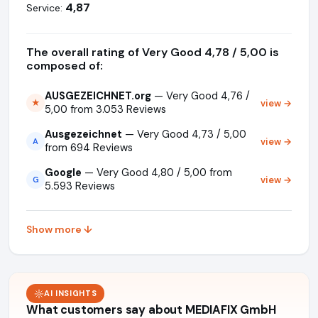
4,87
Service:
The overall rating of Very Good 4,78 / 5,00 is
composed of:
AUSGEZEICHNET.org
— Very Good 4,76 /
view →
★
5,00 from 3.053 Reviews
Ausgezeichnet
— Very Good 4,73 / 5,00
view →
A
from 694 Reviews
Google
— Very Good 4,80 / 5,00 from
view →
G
5.593 Reviews
Show more ↓
AI INSIGHTS
What customers say about MEDIAFIX GmbH