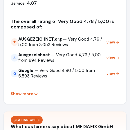
4,87
Service:
The overall rating of Very Good 4,78 / 5,00 is
composed of:
AUSGEZEICHNET.org
— Very Good 4,76 /
view →
★
5,00 from 3.053 Reviews
Ausgezeichnet
— Very Good 4,73 / 5,00
view →
A
from 694 Reviews
Google
— Very Good 4,80 / 5,00 from
view →
G
5.593 Reviews
Show more ↓
AI INSIGHTS
What customers say about MEDIAFIX GmbH