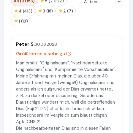
★
All (3.053)
5 (2.602)
★
★
★
4 (413)
3 (18)
2 (7)
★
1 (13)
Peter S.
30.06.2026
Größtenteils sehr gut
Man erhält: "Originalscans", "Nachbearbeitete
Originalscans" und "Komprimierte Vorschaubilder".
Meine Erfahrung mit meinen Dias, die über 40
Jahre alt sind: Einige (wenige!!) Originalscans sind
anders als ich aufgrund der Dias erwartet hätte.,
z. B. zu dunkel oder blaustichig. Gerade das
Blaustichige wundert mich, weil die betreffenden
Dias (Fuji 21 DIN) eher leicht bräunlich wirken,
insbesondere im Vergleich zum blaustichigen
Agfa CNS 21.
Die nachbearbeiteten Dias sind in diesen Fällen