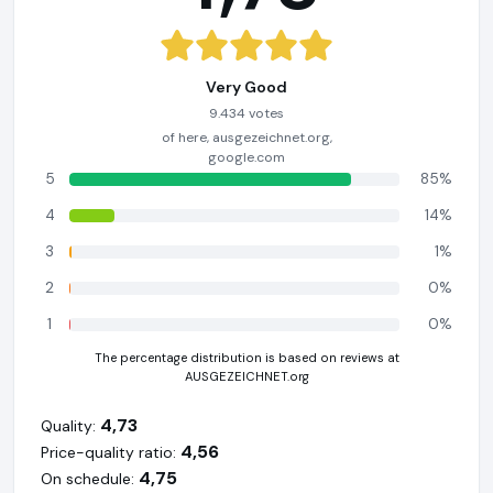
Very Good
9.434 votes
of here, ausgezeichnet.org,
google.com
5
85%
4
14%
3
1%
2
0%
1
0%
The percentage distribution is based on reviews at
AUSGEZEICHNET.org
4,73
Quality:
4,56
Price-quality ratio:
4,75
On schedule: