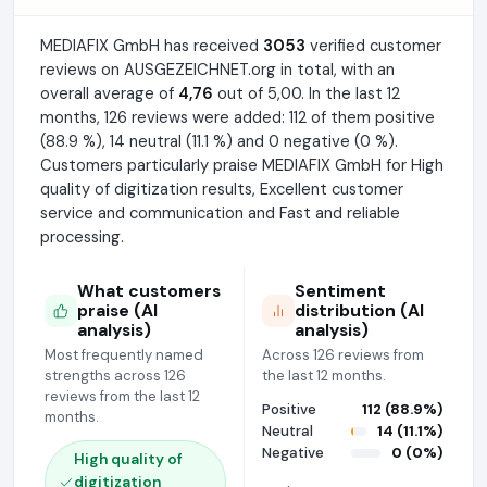
MEDIAFIX GmbH has received
3053
verified customer
reviews on AUSGEZEICHNET.org in total, with an
overall average of
4,76
out of 5,00. In the last 12
months, 126 reviews were added: 112 of them positive
(88.9 %), 14 neutral (11.1 %) and 0 negative (0 %).
Customers particularly praise MEDIAFIX GmbH for High
quality of digitization results, Excellent customer
service and communication and Fast and reliable
processing.
What customers
Sentiment
praise (AI
distribution (AI
analysis)
analysis)
Most frequently named
Across 126 reviews from
strengths across 126
the last 12 months.
reviews from the last 12
Positive
112 (88.9%)
months.
Neutral
14 (11.1%)
Negative
0 (0%)
High quality of
digitization