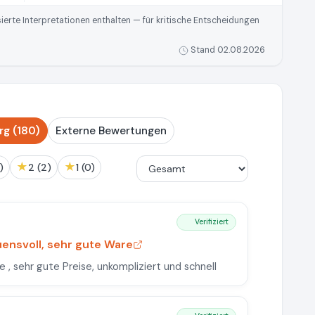
rte Interpretationen enthalten — für kritische Entscheidungen
Stand 02.08.2026
g (180)
Externe Bewertungen
★
★
0)
2 (2)
1 (0)
Verifiziert
uensvoll, sehr gute Ware
 , sehr gute Preise, unkompliziert und schnell