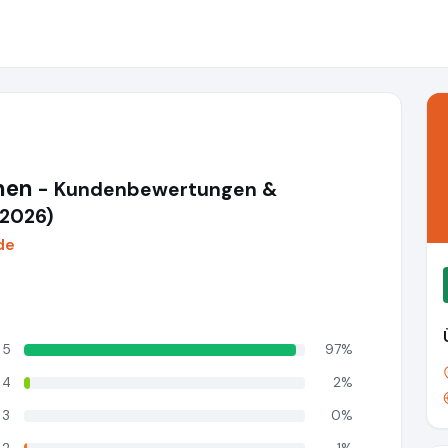
nen
- Kundenbewertungen &
(2026)
de
5
97%
4
2%
3
0%