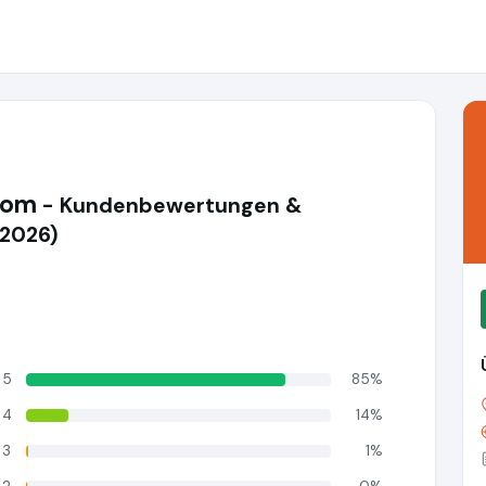
com
- Kundenbewertungen &
(2026)
5
85%
4
14%
3
1%