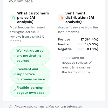
your own pace.
What customers
Sentiment
praise (AI
distribution (AI
analysis)
analysis)
Most frequently named
Across 18 reviews from the
strengths across 18
last 12 months.
reviews from the last 12
Positive
17 (94.4%)
months.
Neutral
1 (5.6%)
Negative
0 (0%)
Well-structured
and motivating
There were no
courses
negative reviews of
music2me.com in
Excellent and
the last 12 months.
supportive
customer service
Flexible learning
at your own pace
AI-generated summary. May contain automated