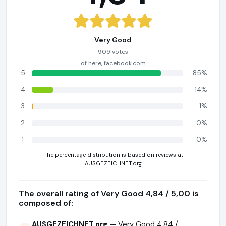
Very Good
909 votes
of here, facebook.com
5
85%
4
14%
3
1%
2
0%
1
0%
The percentage distribution is based on reviews at
AUSGEZEICHNET.org
The overall rating of Very Good 4,84 / 5,00 is
composed of:
AUSGEZEICHNET.org
— Very Good 4,84 /