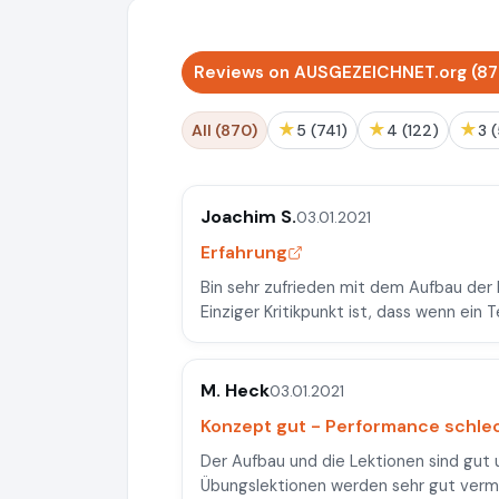
Reviews on AUSGEZEICHNET.org (87
★
★
★
All (870)
5 (741)
4 (122)
3
Joachim S.
03.01.2021
Erfahrung
Bin sehr zufrieden mit dem Aufbau der
Einziger Kritikpunkt ist, dass wenn ein 
M. Heck
03.01.2021
Konzept gut - Performance schle
Der Aufbau und die Lektionen sind gut 
Übungslektionen werden sehr gut vermi