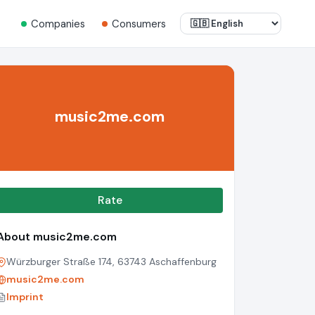
Companies
Consumers
music2me.com
Rate
About music2me.com
Würzburger Straße 174, 63743 Aschaffenburg
music2me.com
Imprint