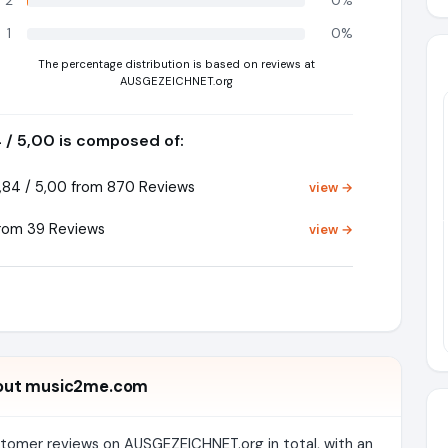
2
0%
1
0%
The percentage distribution is based on reviews at
AUSGEZEICHNET.org
4 / 5,00 is composed of:
84 / 5,00 from 870 Reviews
view →
Pr
rom 39 Reviews
view →
out music2me.com
stomer reviews on AUSGEZEICHNET.org in total, with an