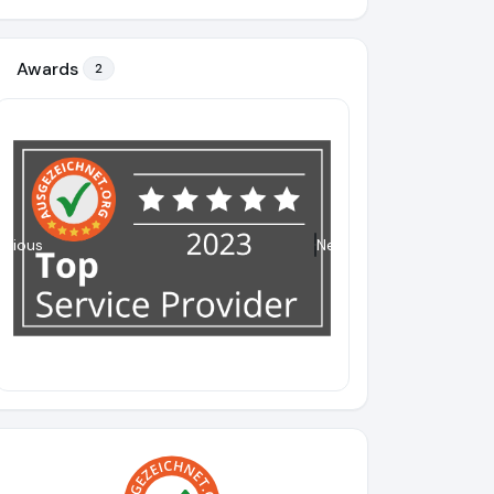
Awards
2
evious
Next