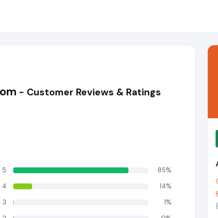
com
- Customer Reviews & Ratings
5
85%
4
14%
3
1%