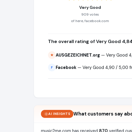
Very Good
909 votes
of here, facebook.com
The overall rating of Very Good 4,8
AUSGEZEICHNET.org
— Very Good 4,
★
Facebook
— Very Good 4,90 / 5,00 f
F
What customers say ab
AI INSIGHTS
music2me.com has received
870
verified cu