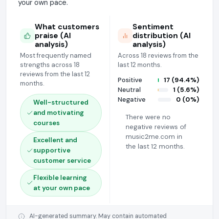
your own pace.
What customers
Sentiment
praise (AI
distribution (AI
analysis)
analysis)
Most frequently named
Across 18 reviews from the
strengths across 18
last 12 months.
reviews from the last 12
Positive
17 (94.4%)
months.
Neutral
1 (5.6%)
Negative
0 (0%)
Well-structured
and motivating
There were no
courses
negative reviews of
music2me.com in
Excellent and
the last 12 months.
supportive
customer service
Flexible learning
at your own pace
AI-generated summary. May contain automated