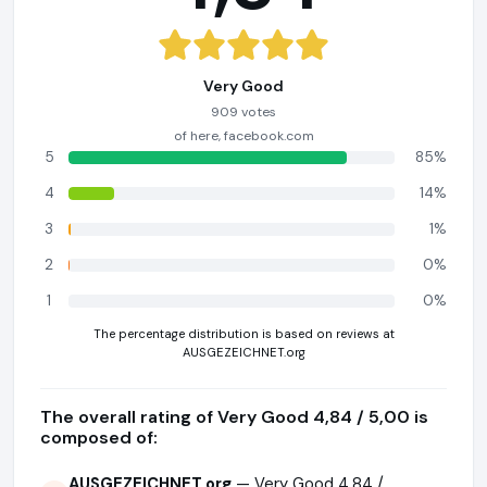
Very Good
909 votes
of here, facebook.com
5
85%
4
14%
3
1%
2
0%
1
0%
The percentage distribution is based on reviews at
AUSGEZEICHNET.org
The overall rating of Very Good 4,84 / 5,00 is
composed of:
AUSGEZEICHNET.org
— Very Good 4,84 /