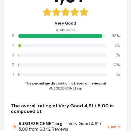
Very Good
6.342 votes
5
95%
4
3%
3
1%
2
0%
1
1%
The percentage distribution is based on reviews at
AUSGEZEICHNET.org
The overall rating of Very Good 4,91 / 5,00 is
composed of:
AUSGEZEICHNET.org
— Very Good 4,91 /
view →
★
5,00 from 6.342 Reviews