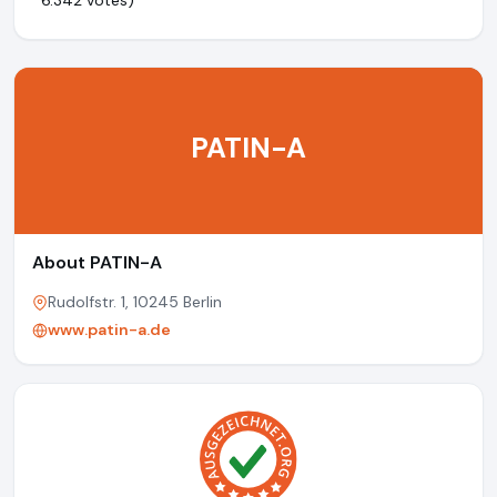
6.342 votes)
PATIN-A
About PATIN-A
Rudolfstr. 1, 10245 Berlin
www.patin-a.de