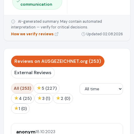
communication
AI-generated summary. May contain automated
interpretation — verify for critical decisions.
How we verify reviews
Updated 02.08.2026
Reviews on AUSGEZEICHNET.org (253)
External Reviews
★
All (253)
5 (227)
★
★
★
4 (25)
3 (1)
2 (0)
★
1 (0)
anonym
18.10.2023