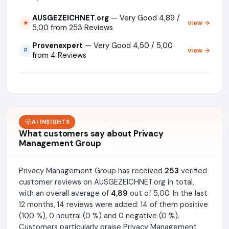
AUSGEZEICHNET.org
— Very Good 4,89 /
view →
★
5,00 from 253 Reviews
Provenexpert
— Very Good 4,50 / 5,00
view →
P
from 4 Reviews
AI INSIGHTS
What customers say about Privacy
Management Group
Privacy Management Group has received
253
verified
customer reviews on AUSGEZEICHNET.org in total,
with an overall average of
4,89
out of 5,00. In the last
12 months, 14 reviews were added: 14 of them positive
(100 %), 0 neutral (0 %) and 0 negative (0 %).
Customers particularly praise Privacy Management