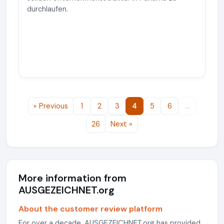
durchlaufen.
« Previous
1
2
3
4
5
6
…
26
Next »
More information from
AUSGEZEICHNET.org
About the customer review platform
For over a decade, AUSGEZEICHNET.org has provided