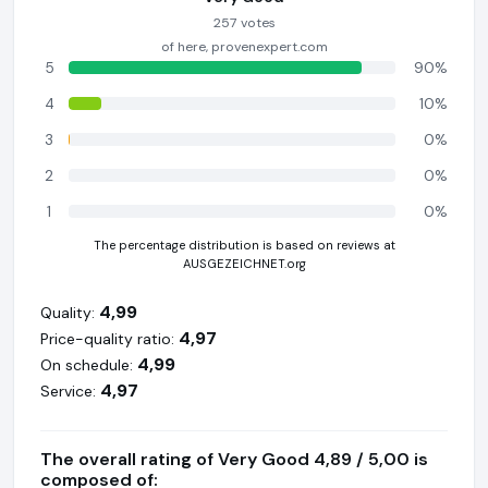
257 votes
of here, provenexpert.com
5
90%
4
10%
3
0%
2
0%
1
0%
The percentage distribution is based on reviews at
AUSGEZEICHNET.org
4,99
Quality:
4,97
Price-quality ratio:
4,99
On schedule:
4,97
Service:
The overall rating of Very Good 4,89 / 5,00 is
composed of: