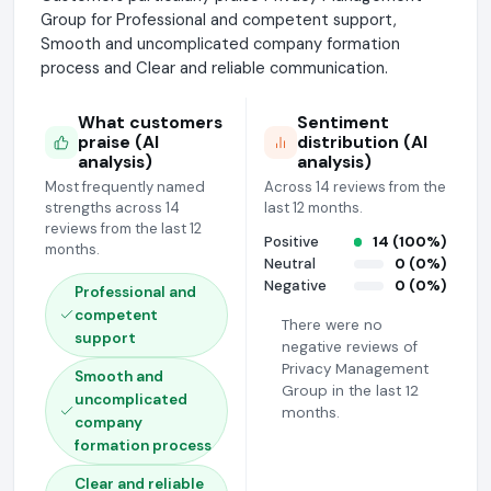
Group for Professional and competent support,
Smooth and uncomplicated company formation
process and Clear and reliable communication.
What customers
Sentiment
praise (AI
distribution (AI
analysis)
analysis)
Most frequently named
Across 14 reviews from the
strengths across 14
last 12 months.
reviews from the last 12
Positive
14 (100%)
months.
Neutral
0 (0%)
Negative
0 (0%)
Professional and
competent
There were no
support
negative reviews of
Privacy Management
Smooth and
Group in the last 12
uncomplicated
months.
company
formation process
Clear and reliable