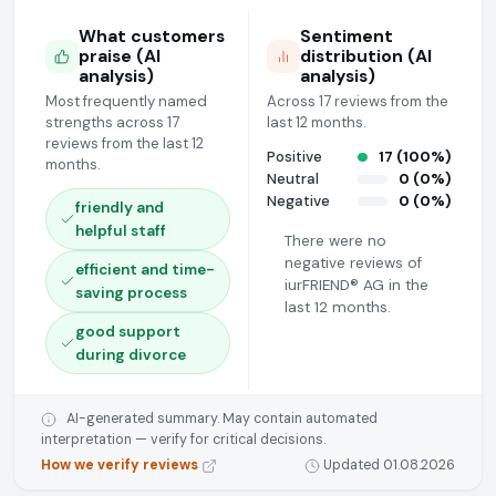
What customers
Sentiment
praise (AI
distribution (AI
analysis)
analysis)
Most frequently named
Across 17 reviews from the
strengths across 17
last 12 months.
reviews from the last 12
Positive
17 (100%)
months.
Neutral
0 (0%)
Negative
0 (0%)
friendly and
helpful staff
There were no
negative reviews of
efficient and time-
iurFRIEND® AG in the
saving process
last 12 months.
good support
during divorce
AI-generated summary. May contain automated
interpretation — verify for critical decisions.
How we verify reviews
Updated 01.08.2026