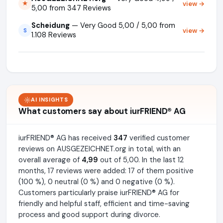
view →
★
5,00 from 347 Reviews
Scheidung
— Very Good 5,00 / 5,00 from
view →
S
1.108 Reviews
AI INSIGHTS
What customers say about iurFRIEND® AG
iurFRIEND® AG has received
347
verified customer
reviews on AUSGEZEICHNET.org in total, with an
overall average of
4,99
out of 5,00. In the last 12
months, 17 reviews were added: 17 of them positive
(100 %), 0 neutral (0 %) and 0 negative (0 %).
Customers particularly praise iurFRIEND® AG for
friendly and helpful staff, efficient and time-saving
process and good support during divorce.