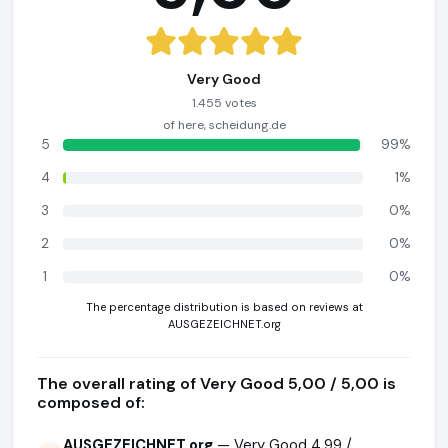
Very Good
1.455 votes
of here, scheidung.de
5
99%
4
1%
3
0%
2
0%
1
0%
The percentage distribution is based on reviews at
AUSGEZEICHNET.org
The overall rating of Very Good 5,00 / 5,00 is
composed of:
AUSGEZEICHNET.org
— Very Good 4,99 /