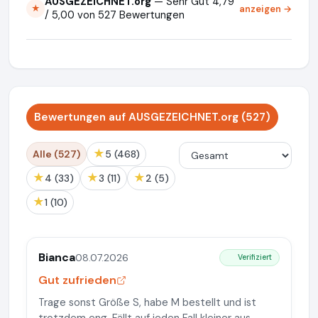
AUSGEZEICHNET.org
— Sehr Gut 4,79
anzeigen →
★
/ 5,00 von 527 Bewertungen
Bewertungen auf AUSGEZEICHNET.org (527)
★
Alle (527)
5 (468)
★
★
★
4 (33)
3 (11)
2 (5)
★
1 (10)
Bianca
08.07.2026
Verifiziert
Gut zufrieden
Trage sonst Größe S, habe M bestellt und ist