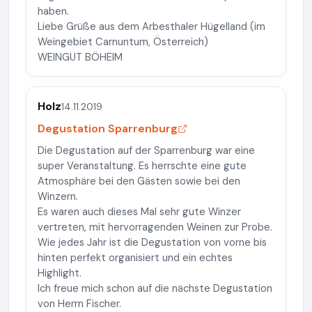
haben.
Liebe Grüße aus dem Arbesthaler Hügelland (im
Weingebiet Carnuntum, Österreich)
WEINGUT BÖHEIM
Holz
14.11.2019
De­gus­ta­ti­on Sparrenburg
Die De­gus­ta­ti­on auf der Sparrenburg war eine
super Veranstaltung. Es herrschte eine gute
Atmosphäre bei den Gästen sowie bei den
Winzern.
Es waren auch dieses Mal sehr gute Winzer
vertreten, mit hervorragenden Weinen zur Probe.
Wie jedes Jahr ist die De­gus­ta­ti­on von vorne bis
hinten perfekt organisiert und ein echtes
Highlight.
Ich freue mich schon auf die nächste De­gus­ta­ti­on
von Herrn Fischer.