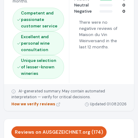
months.
Neutral
0
Negative
0
Competent and
passionate
There were no
customer service
negative reviews of
Maison du Vin
Excellent and
Weinversand in the
personal wine
last 12 months.
consultation
Unique selection
of lesser-known
wineries
AI-generated summary. May contain automated
interpretation — verify for critical decisions.
How we verify reviews
Updated 01.08.2026
Reviews on AUSGEZEICHNET.org (174)