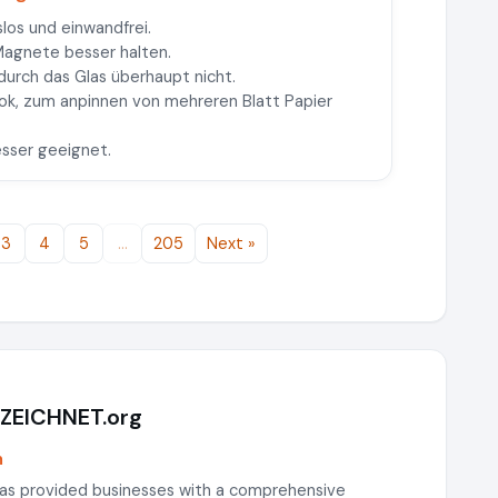
los und einwandfrei.
agnete besser halten.
urch das Glas überhaupt nicht.
 ok, zum anpinnen von mehreren Blatt Papier
esser geeignet.
3
4
5
…
205
Next »
EZEICHNET.org
m
as provided businesses with a comprehensive