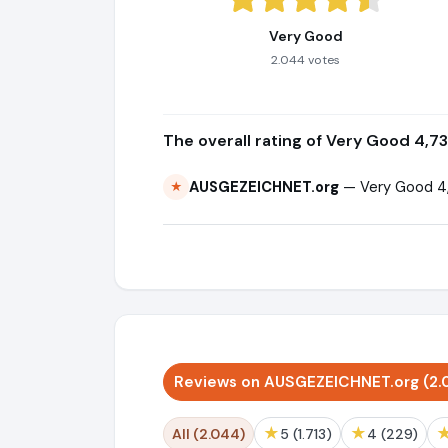
Very Good
2.044 votes
The overall rating of Very Good 4,73
AUSGEZEICHNET.org
— Very Good 4,
★
Reviews on AUSGEZEICHNET.org (2.
★
★
All (2.044)
5 (1.713)
4 (229)