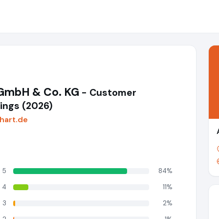
 GmbH & Co. KG
- Customer
ings (2026)
hart.de
5
84%
4
11%
3
2%