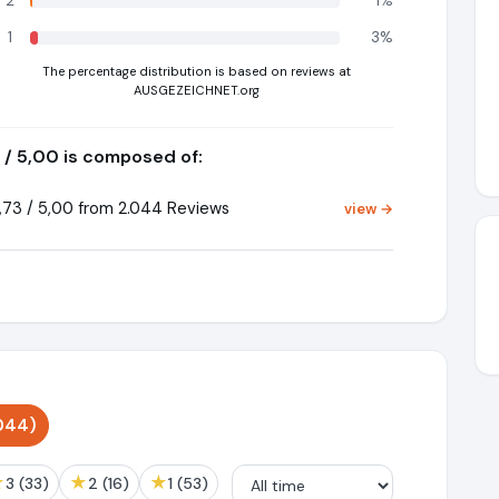
2
1%
1
3%
The percentage distribution is based on reviews at
AUSGEZEICHNET.org
 / 5,00 is composed of:
73 / 5,00 from 2.044 Reviews
view →
044)
★
★
★
3 (33)
2 (16)
1 (53)