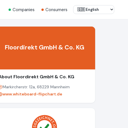
Companies
Consumers
Floordirekt GmbH & Co. KG
About Floordirekt GmbH & Co. KG
Markircherstr. 12a, 68229 Mannheim
www.whiteboard-flipchart.de