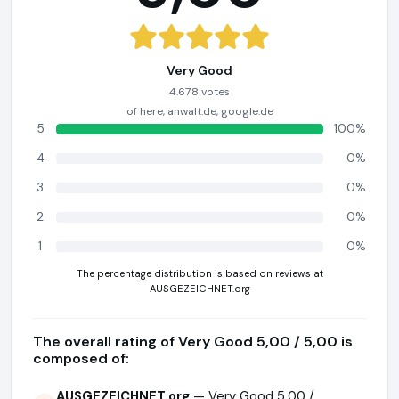
Very Good
4.678 votes
of here, anwalt.de, google.de
5
100%
4
0%
3
0%
2
0%
1
0%
The percentage distribution is based on reviews at
AUSGEZEICHNET.org
The overall rating of Very Good 5,00 / 5,00 is
composed of:
AUSGEZEICHNET.org
— Very Good 5,00 /