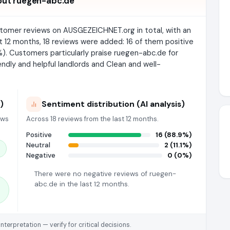
out ruegen-abc.de
stomer reviews on AUSGEZEICHNET.org in total, with an
st 12 months, 18 reviews were added: 16 of them positive
 %). Customers particularly praise ruegen-abc.de for
ndly and helpful landlords and Clean and well-
)
Sentiment distribution (AI analysis)
ews
Across 18 reviews from the last 12 months.
Positive
16 (88.9%)
Neutral
2 (11.1%)
Negative
0 (0%)
There were no negative reviews of ruegen-
abc.de in the last 12 months.
rpretation — verify for critical decisions.