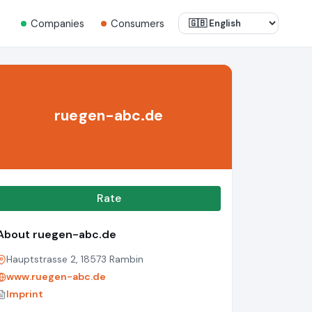
Companies
Consumers
ruegen-abc.de
Rate
About ruegen-abc.de
Hauptstrasse 2, 18573 Rambin
www.ruegen-abc.de
Imprint