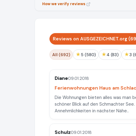
How we verify reviews
Reviews on AUSGEZEICHNET.org (69
★
★
★
All (692)
5 (580)
4 (83)
3 
Diane
09.01.2018
Ferienwohnungen Haus am Schlac
Die Wohnungen bieten alles was man be
schöner Blick auf den Schmachter See. 
Annehmlichkeiten in nächster Nähe..
Schulz
09.01.2018