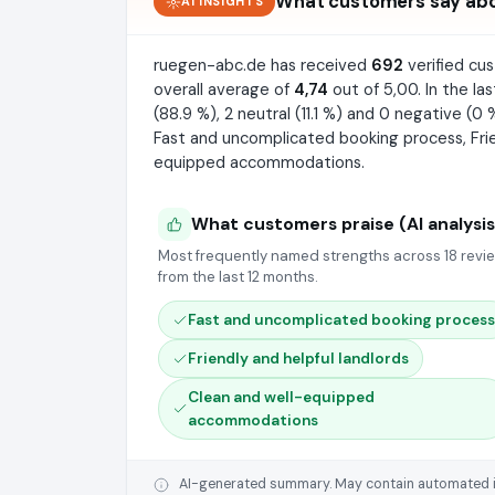
What customers say ab
AI INSIGHTS
ruegen-abc.de has received
692
verified cu
overall average of
4,74
out of 5,00. In the la
(88.9 %), 2 neutral (11.1 %) and 0 negative (0
Fast and uncomplicated booking process, Frie
equipped accommodations.
What customers praise (AI analysis
Most frequently named strengths across 18 revi
from the last 12 months.
Fast and uncomplicated booking process
Friendly and helpful landlords
Clean and well-equipped
accommodations
AI-generated summary. May contain automated inte