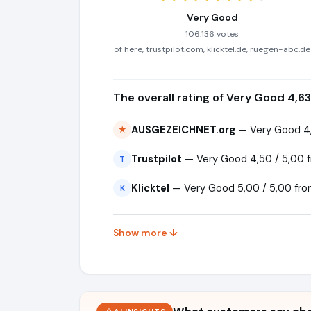
Very Good
106.136 votes
of here, trustpilot.com, klicktel.de, ruegen-abc.de
The overall rating of Very Good 4,63
AUSGEZEICHNET.org
— Very Good 4,
★
Trustpilot
— Very Good 4,50 / 5,00 
T
Klicktel
— Very Good 5,00 / 5,00 fro
K
Show more ↓