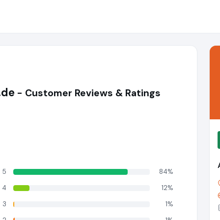
.de
- Customer Reviews & Ratings
5
84%
4
12%
3
1%