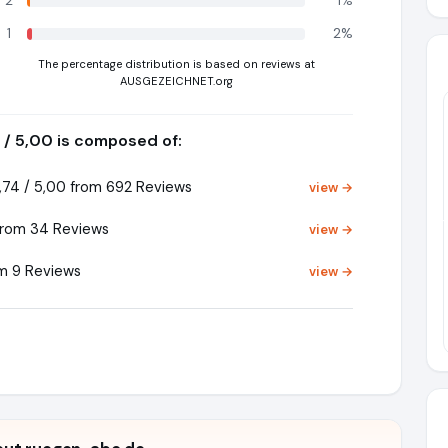
2
1%
1
2%
The percentage distribution is based on reviews at
AUSGEZEICHNET.org
 / 5,00 is composed of:
74 / 5,00 from 692 Reviews
view →
Pr
from 34 Reviews
view →
m 9 Reviews
view →