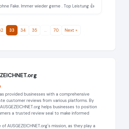
1 ohne Fake. Immer wieder gerne . Top Leistung 👍
32
33
34
35
…
70
Next »
EZEICHNET.org
m
as provided businesses with a comprehensive
gate customer reviews from various platforms. By
, AUSGEZEICHNET.org helps businesses to position
sumers a trusted review seal to make informed
 of AUSGEZEICHNET.org's mission, as they play a