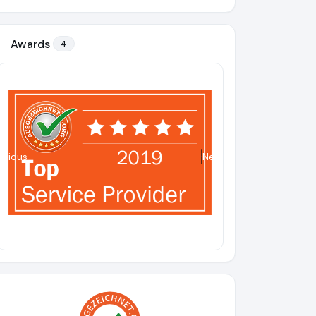
Awards
4
evious
Next