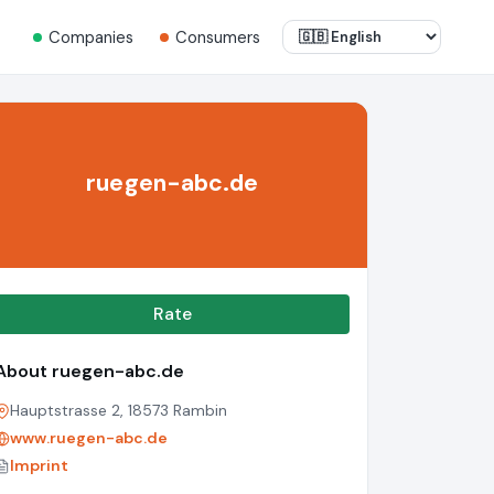
Companies
Consumers
ruegen-abc.de
Rate
About ruegen-abc.de
Hauptstrasse 2, 18573 Rambin
www.ruegen-abc.de
Imprint