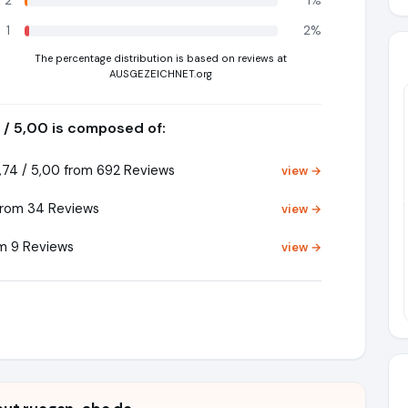
2
1%
1
2%
The percentage distribution is based on reviews at
AUSGEZEICHNET.org
 / 5,00 is composed of:
74 / 5,00 from 692 Reviews
view →
Pr
from 34 Reviews
view →
m 9 Reviews
view →