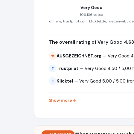
Very Good
106.136 votes
of here, trustpilot.com, klicktel.de, ruegen-abc.de
The overall rating of Very Good 4,63
AUSGEZEICHNET.org
— Very Good 4,
★
Trustpilot
— Very Good 4,50 / 5,00 
T
Klicktel
— Very Good 5,00 / 5,00 fro
K
Show more ↓