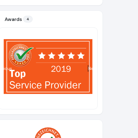
Awards
4
evious
Next