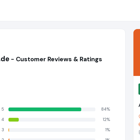
.de
- Customer Reviews & Ratings
5
84%
4
12%
3
1%