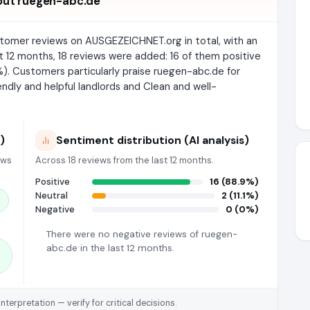
out ruegen-abc.de
stomer reviews on AUSGEZEICHNET.org in total, with an
st 12 months, 18 reviews were added: 16 of them positive
 %). Customers particularly praise ruegen-abc.de for
ndly and helpful landlords and Clean and well-
)
Sentiment distribution (AI analysis)
ews
Across 18 reviews from the last 12 months.
Positive
16 (88.9%)
Neutral
2 (11.1%)
Negative
0 (0%)
There were no negative reviews of ruegen-
abc.de in the last 12 months.
rpretation — verify for critical decisions.