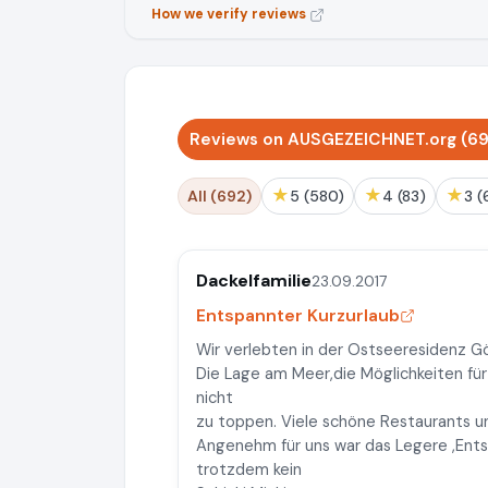
How we verify reviews
Reviews on AUSGEZEICHNET.org (69
★
★
★
All (692)
5 (580)
4 (83)
3 
Dackelfamilie
23.09.2017
Entspannter Kurzurlaub
Wir verlebten in der Ostseeresidenz G
Die Lage am Meer,die Möglichkeiten fü
nicht
zu toppen. Viele schöne Restaurants u
Angenehm für uns war das Legere ,Ent
trotzdem kein