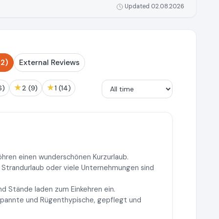
Updated 02.08.2026
2)
External Reviews
★
★
(6)
2 (9)
1 (14)
öhren einen wunderschönen Kurzurlaub.
r Strandurlaub oder viele Unternehmungen sind
nd Stände laden zum Einkehren ein.
spannte und Rügenthypische, gepflegt und