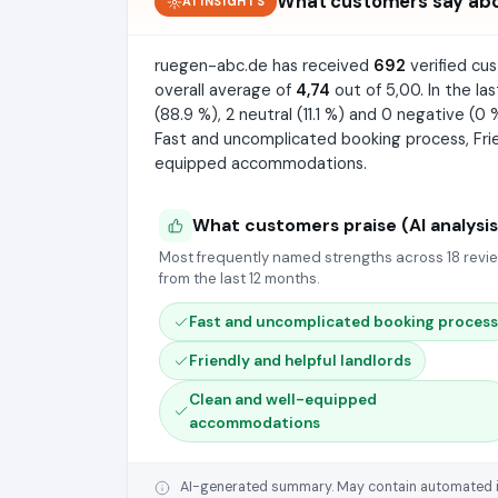
What customers say ab
AI INSIGHTS
ruegen-abc.de has received
692
verified cu
overall average of
4,74
out of 5,00. In the la
(88.9 %), 2 neutral (11.1 %) and 0 negative (0
Fast and uncomplicated booking process, Frie
equipped accommodations.
What customers praise (AI analysis
Most frequently named strengths across 18 revi
from the last 12 months.
Fast and uncomplicated booking process
Friendly and helpful landlords
Clean and well-equipped
accommodations
AI-generated summary. May contain automated inte